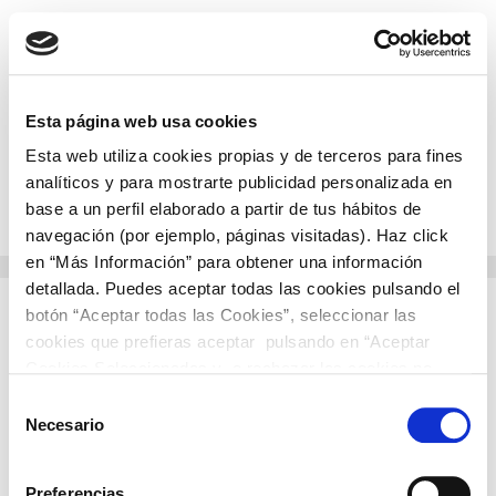
Esta página web usa cookies
Esta web utiliza cookies propias y de terceros para fines
analíticos y para mostrarte publicidad personalizada en
Menú
base a un perfil elaborado a partir de tus hábitos de
navegación (por ejemplo, páginas visitadas). Haz click
en “Más Información” para obtener una información
detallada. Puedes aceptar todas las cookies pulsando el
botón “Aceptar todas las Cookies”, seleccionar las
Política de Cookies
cookies que prefieras aceptar pulsando en “Aceptar
Cookies Seleccionadas y o rechazar las cookies no
necesarias haciendo click en “Rechazar Cookies”
Selección
Necesario
de
[cf_declaration]
consentimiento
Preferencias