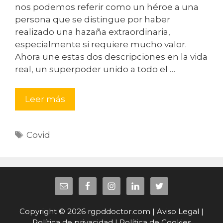
nos podemos referir como un héroe a una
persona que se distingue por haber
realizado una hazaña extraordinaria,
especialmente si requiere mucho valor.
Ahora une estas dos descripciones en la vida
real, un superpoder unido a todo el …
Leer más
Etiquetas
Covid
Copyright © 2026
rgpddoctor.com
|
Aviso Legal
|
Política de privacidad
|
Política de Cookies