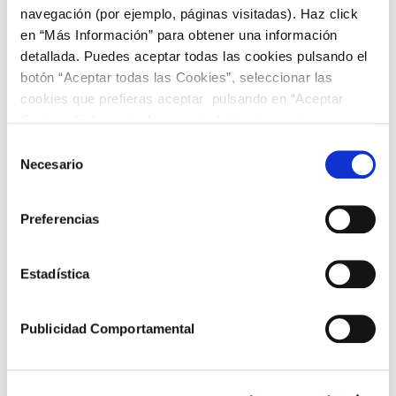
historia clínica:
navegación (por ejemplo, páginas visitadas). Haz click
TODO lo que debes saber.
en “Más Información” para obtener una información
detallada. Puedes aceptar todas las cookies pulsando el
16 septiembre, 2020
por
e-RGPDdoctor
botón “Aceptar todas las Cookies”, seleccionar las
cookies que prefieras aceptar pulsando en “Aceptar
Cookies Seleccionadas y o rechazar las cookies no
necesarias haciendo click en “Rechazar Cookies”
Selección
Necesario
de
consentimiento
Preferencias
Estadística
Publicidad Comportamental
DECÁLOGO DEL TRATAMIENTO DE DATOS
EN LA HISTORIA CLÍNICA. ¿Sabes si tienes
que pedir el consentimiento para el