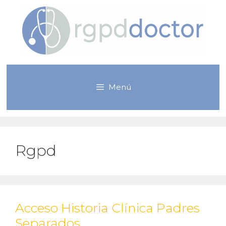
Saltar
al
contenido
Menú
Rgpd
Acceso Historia Clínica Padres
Separados