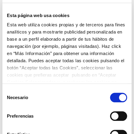
al que le ha sido revocada la patria
potestad que intenta acceder a la
Esta página web usa cookies
información clínica del menor.:
Esta web utiliza cookies propias y de terceros para fines
analíticos y para mostrarte publicidad personalizada en
Solución:
La respuesta en este caso es
base a un perfil elaborado a partir de tus hábitos de
bastante clara, no puede acceder a la
navegación (por ejemplo, páginas visitadas). Haz click
información sanitaria del menor.
en “Más Información” para obtener una información
detallada. Puedes aceptar todas las cookies pulsando el
SUPUESTO Nº4:
Un familiar directo (
Ej.
botón “Aceptar todas las Cookies”, seleccionar las
Abuelos o tíos
) quieren acceder a la
cookies que prefieras aceptar pulsando en “Aceptar
historia clínica del menor.
Cookies Seleccionadas y o rechazar las cookies no
necesarias haciendo click en “Rechazar Cookies”
Selección
Solución:
Si no son los tutores legales no
Necesario
de
pueden acceder a ella, salvo que el
consentimiento
menor sea mayor de 14 años y lo autorice
Preferencias
expresamente.
Protocolo de Actuación